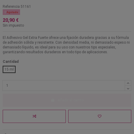
Referencia
51161

Agotado
20,90 €
Sin impuesto
El Adhesivo Gel Extra Fuerte ofrece una fijación duradera gracias a su fórmula
de adhesión sólida y resistente. Con densidad media, ni demasiado espeso ni
demasiado líquido, es ideal para su uso con nuestros tips especiales,
garantizando resultados duraderos en todo tipo de aplicaciones.
Cantidad
15 ml
Añadir al carrito