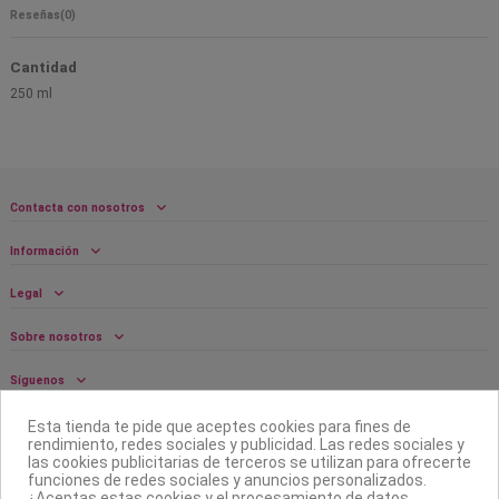
Reseñas
(0)
Cantidad
250 ml
Contacta con nosotros
Información
Legal
Sobre nosotros
Síguenos
Boletín
Esta tienda te pide que aceptes cookies para fines de
rendimiento, redes sociales y publicidad. Las redes sociales y
las cookies publicitarias de terceros se utilizan para ofrecerte
funciones de redes sociales y anuncios personalizados.
¿Aceptas estas cookies y el procesamiento de datos