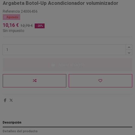
Argabeta Botol-Up Acondicionador voluminizador
Referencia
24006456

Agotado
10,16 €
12,70 €
-20%
Sin impuesto
Añadir al carrito
Descripción
Detalles del producto