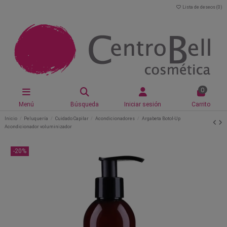
Lista de deseos (
0
)
0
Menú
Búsqueda
Iniciar sesión
Carrito
Inicio
Peluquería
Cuidado Capilar
Acondicionadores
Argabeta Botol-Up
Acondicionador voluminizador
-20%