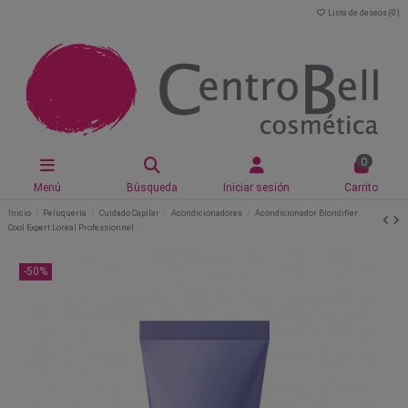
Lista de deseos (
0
)
0
Menú
Búsqueda
Iniciar sesión
Carrito
Inicio
Peluquería
Cuidado Capilar
Acondicionadores
Acondicionador Blondifier
Cool Expert Loreal Professionnel
-50%