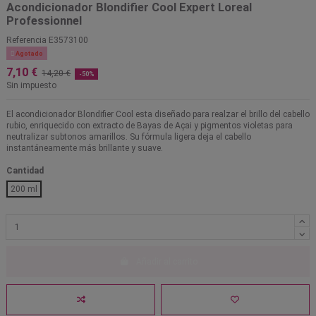
Acondicionador Blondifier Cool Expert Loreal
Professionnel
Referencia
E3573100

Agotado
7,10 €
14,20 €
-50%
Sin impuesto
El acondicionador Blondifier Cool esta diseñado para realzar el brillo del cabello
rubio, enriquecido con extracto de Bayas de Açai y pigmentos violetas para
neutralizar subtonos amarillos. Su fórmula ligera deja el cabello
instantáneamente más brillante y suave.
Cantidad
200 ml
Añadir al carrito