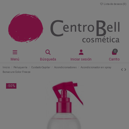
Lista de deseos (
0
)
0
Menú
Búsqueda
Iniciar sesión
Carrito
Inicio
Peluquería
Cuidado Capilar
Acondicionadores
Acondicionador en spray
Bonacure Color Freeze
-50%