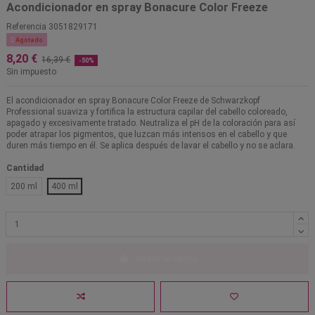
Acondicionador en spray Bonacure Color Freeze
Referencia
3051829171

Agotado
8,20 €
16,39 €
-50%
Sin impuesto
El acondicionador en spray Bonacure Color Freeze de Schwarzkopf
Professional suaviza y fortifica la estructura capilar del cabello coloreado,
apagado y excesivamente tratado. Neutraliza el pH de la coloración para así
poder atrapar los pigmentos, que luzcan más intensos en el cabello y que
duren más tiempo en él. Se aplica después de lavar el cabello y no se aclara.
Cantidad
200 ml
400 ml
Añadir al carrito