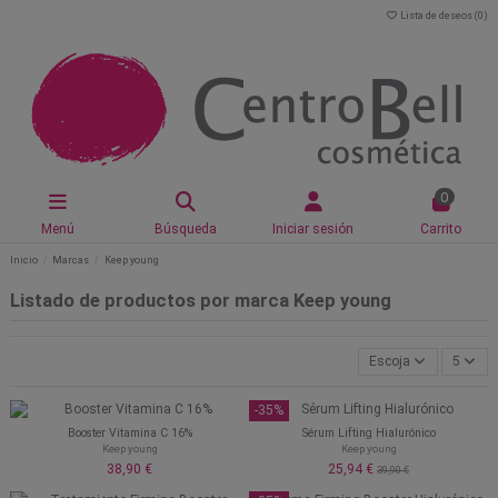
Lista de deseos (
0
)
0
Menú
Búsqueda
Iniciar sesión
Carrito
Inicio
Marcas
Keep young
Listado de productos por marca Keep young
Escoja
5
-35%
Booster Vitamina C 16%
Sérum Lifting Hialurónico
Keep young
Keep young
38,90 €
25,94 €
39,90 €