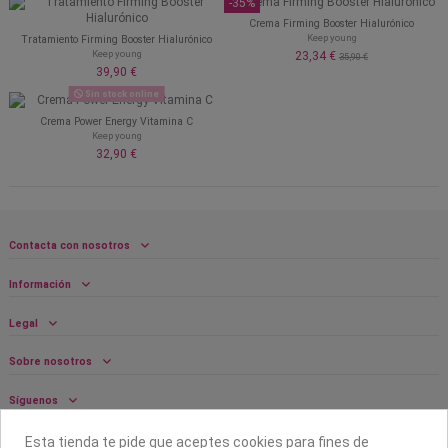
-35%
Crema Firming Booster Hialurónico
Keep young
Tratamiento Firming Booster Hialurónico
Keep young
23,34 €
35,90 €
39,90 €
Sin stock online
Crema Power Energy Vitamina C
Keep young
32,90 €
Contacta con nosotros
Información
Legal
Sobre nosotros
Síguenos
Boletín
Esta tienda te pide que aceptes cookies para fines de