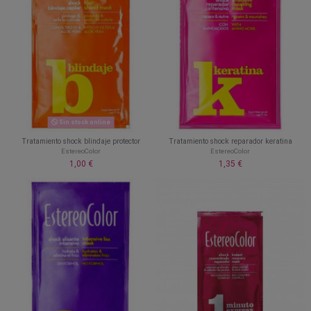
Sin stock online
Tratamiento shock blindaje protector
Tratamiento shock reparador keratina
EstereoColor
EstereoColor
1,00 €
1,35 €