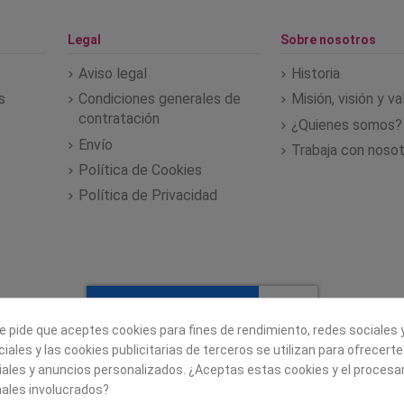
Legal
Sobre nosotros
Aviso legal
Historia
s
Condiciones generales de
Misión, visión y v
contratación
¿Quienes somos?
Envío
Trabaja con noso
Política de Cookies
Política de Privacidad
e pide que aceptes cookies para fines de rendimiento, redes sociales y
iales y las cookies publicitarias de terceros se utilizan para ofrecert
iales y anuncios personalizados. ¿Aceptas estas cookies y el proces
ales involucrados?