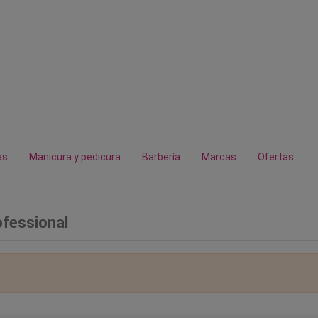
as
Manicura y pedicura
Barbería
Marcas
Ofertas
ofessional