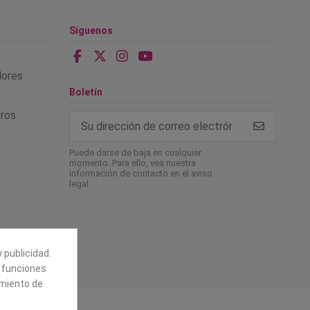
Síguenos
alores
Boletín
tros
Puede darse de baja en cualquier
momento. Para ello, vea nuestra
información de contacto en el aviso
legal.
 publicidad.
e funciones
amiento de