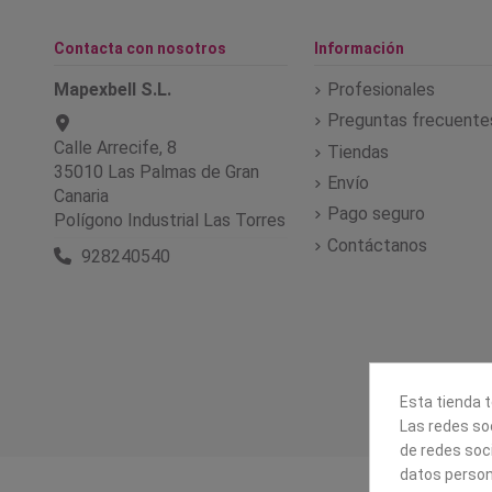
Contacta con nosotros
Información
Mapexbell S.L.
Profesionales
Preguntas frecuente
Calle Arrecife, 8
Tiendas
35010 Las Palmas de Gran
Envío
Canaria
Pago seguro
Polígono Industrial Las Torres
Contáctanos
928240540
Esta tienda t
Las redes soc
de redes soc
datos person